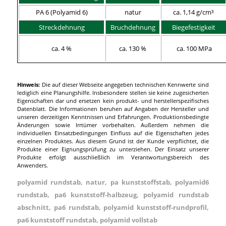
PA 6 (Polyamid 6)
natur
ca. 1,14 g/cm³
Streckdehnung
Bruchdehnung
Biegefestigkeit
ca. 4 %
ca. 130 %
ca. 100 MPa
Hinweis:
Die auf dieser Webseite angegeben technischen Kennwerte sind
lediglich eine Planungshilfe. Insbesondere stellen sie keine zugesicherten
Eigenschaften dar und ersetzen kein produkt- und herstellerspezifisches
Datenblatt. Die Informationen beruhen auf Angaben der Hersteller und
unseren derzeitigen Kenntnissen und Erfahrungen. Produktionsbedingte
Änderungen sowie Irrtümer vorbehalten. Außerdem nehmen die
individuellen Einsatzbedingungen Einfluss auf die Eigenschaften jedes
einzelnen Produktes. Aus diesem Grund ist der Kunde verpflichtet, die
Produkte einer Eignungsprüfung zu unterziehen. Der Einsatz unserer
Produkte erfolgt ausschließlich im Verantwortungsbereich des
Anwenders.
polyamid rundstab, natur, pa kunststoffstab, polyamid6
rundstab, pa6 kunststoff-halbzeug, polyamid rundstab
abschnitt, pa6 rundstab, polyamid kunststoff-rundprofil,
pa6 kunststoff rundstab, polyamid vollstab