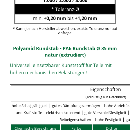
1.000 / 2.000 / 3.000
* Toleranz-Ø
min.
+0,20 mm
bis
+1,20 mm
* Kann je nach Hersteller abweichen, exakte Toleranz nur auf
Anfrage!
Polyamid Rundstab • PA6 Rundstab Ø 35 mm
natur (extrudiert)
Universell einsetzbarer Kunststoff für Teile mit
hohen mechanischen Belastungen!
Eigenschaften
(Teilauszug aus Datenblatt)
hohe Schalgzähigkeit │ gutes Dämpfungsvermögen │ hohe Abriebfes
und Kraftstoffe │
elektrisch isolierend │
gute Verschleißfestigkeit 
Reibeigenschaften │
hohe Festigkeit │
gu
Chemische Bezeichnung
Farbe
Dichte