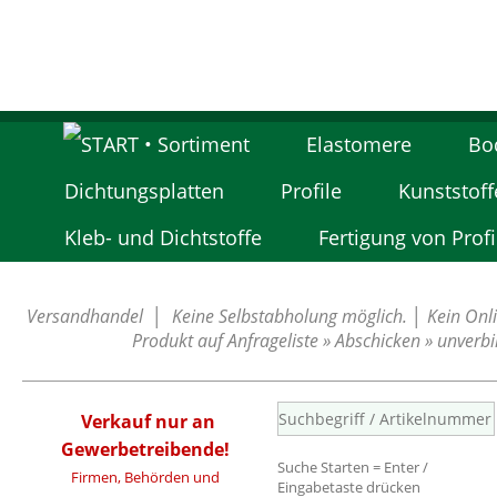
Elastomere
Bo
Dichtungsplatten
Profile
Kunststoff
Kleb- und Dichtstoffe
Fertigung von Profi
Versandhandel │ Keine Selbstabholung möglich. │ Kein Onlin
Produkt auf Anfrageliste » Abschicken » unverb
Verkauf nur an
Gewerbetreibende!
Suche Starten = Enter /
Firmen, Behörden und
Eingabetaste drücken