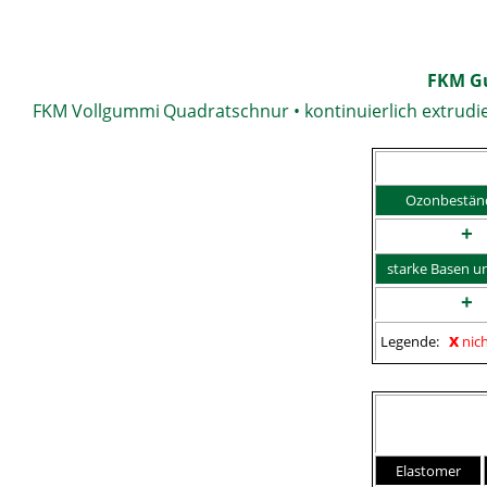
FKM G
FKM Vollgummi
Quadratschnur • kontinuierlich extrudiert
Ozonbeständ
+
starke Basen u
+
x
Legende:
nic
Elastomer