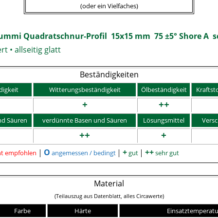
(oder ein Vielfaches)
ummi Quadratschnur-Profil 15x15 mm 75
±5° Shore A 
 • allseitig glatt
Beständigkeiten
igkeit
Witterungs
beständigkeit
Ölbeständigkeit
Kraftst
+
++
nd Säuren
verdünnte Basen und Säuren
Lösungsmittel
Versc
++
+
O
+
++
ht empfohlen
│
angemessen / bedingt
│
gut
│
sehr gut
Material
(Teilauszug aus Datenblatt, alles
Circa
werte)
Farbe
Härte
Einsatztemperatu