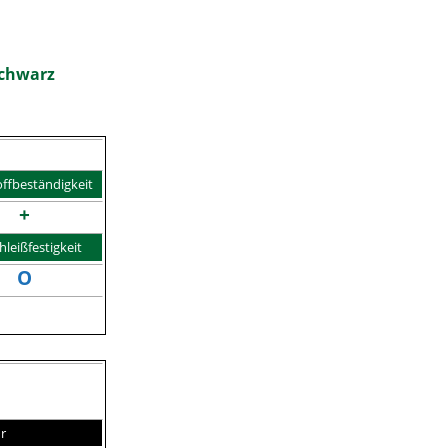
schwarz
offbeständigkeit
+
hleißfestigkeit
O
r