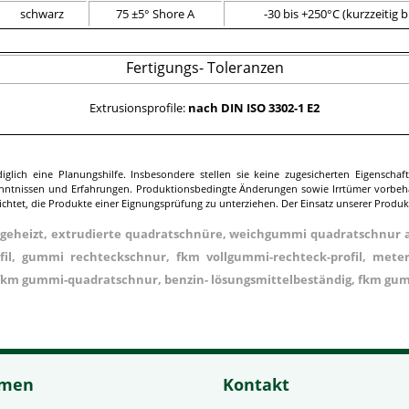
schwarz
75 ±5° Shore A
-30 bis +250°C (kurzzeitig b
Fertigungs- Toleranzen
Extrusionsprofile:
nach DIN ISO 3302-1 E2
lich eine Planungshilfe. Insbesondere stellen sie keine zugesicherten Eigenschaft
enntnissen und Erfahrungen. Produktionsbedingte Änderungen sowie Irrtümer vorbeha
ichtet, die Produkte einer Eignungsprüfung zu unterziehen. Der Einsatz unserer Produ
geheizt, extrudierte quadratschnüre, weichgummi quadratschnur 
l, gummi rechteckschnur, fkm vollgummi-rechteck-profil, meterw
 fkm gummi-quadratschnur, benzin- lösungsmittelbeständig, fkm gu
hmen
Kontakt