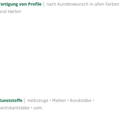
Fertigung von Profile
│ nach Kundenwunsch in allen Farben
und Härten
Kunststoffe
│ Halbzeuge • Platten • Rundstäbe •
Sechskantstäbe • uvm.